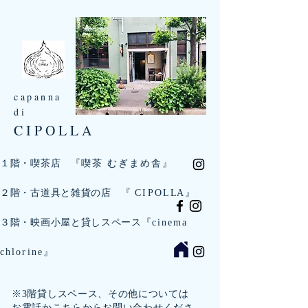
capanna
di
CIPOLLA
『
喫茶 むぎまめ舎
』
１階・喫茶店
２階・古道具と雑貨の店 『
C I P O L L A
』
３階・映画小屋と貸しスペース『
cinema
chlorine
』
※3階貸しスペース、その他については
お電話か
こちら
からお問い合わせくださ