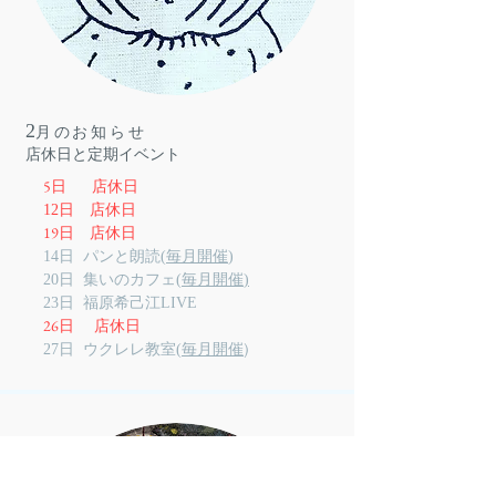
2
月のお知らせ
​店休日と定期イベント
5
日
店休日
12日 店休日
19
日
店休日
14日 パンと朗読(
毎月開催
)
20
日
集いのカフェ(
毎月開催
)
23日 福原希己江LIVE
26
日
店休日
)
27
日
ウクレレ教室(
毎月開催